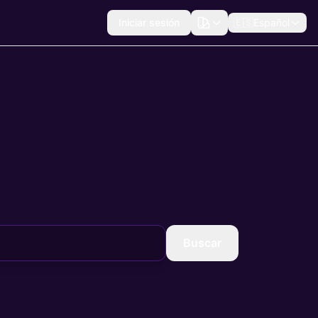
Iniciar sesión
🇪🇸
Español
Buscar